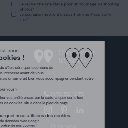
Je recherche une Place pour un tournage ou shooting
photos
Je souhaite mettre à disposition une Place sur le
site
01 70 32 18 70
Instagram
Pinterest
LinkedIn
Partenariat