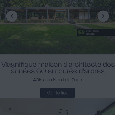
Terrasse
4
Allée
4
Magnifique maison d'architecte des
années 60 entourée d'arbres
40km au Nord de Paris
Voir le lieu
Portail
1