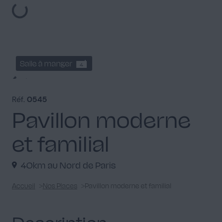
Salle à manger
4
Réf.
0545
Pavillon moderne
et familial
Cuisine fermée
3
40km au Nord de Paris
Accueil
Nos Places
Pavillon moderne et familial
Entrée
3