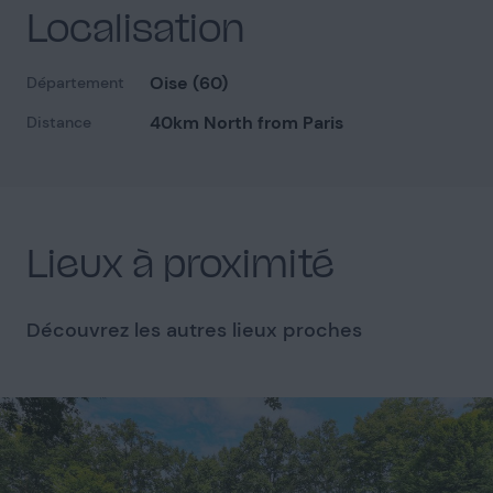
Localisation
Oise (60)
Département
Salle de bain
1
40km North from Paris
Distance
Lieux à proximité
Façade
4
Découvrez les autres lieux proches
Piscine extérieure
5