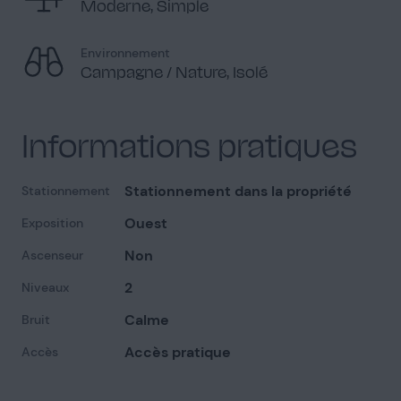
Moderne, Simple
Environnement
Campagne / Nature, Isolé
Salle de bain 2
1
Informations pratiques
Stationnement dans la propriété
Stationnement
Ouest
Exposition
Chambre d'enfant 1
2
Non
Ascenseur
2
Niveaux
Calme
Bruit
Accès pratique
Accès
Chambre d'enfant 2
2