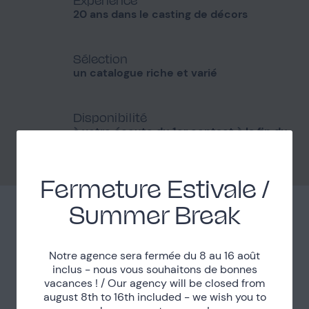
20 ans dans le casting de décors
Sélection
un catalogue riche et varié
Disponibilité
à votre écoute du 1er contact à la fin du
projet
Fermeture Estivale /
Summer Break
S'inscrire à la newsletter
Notre agence sera fermée du 8 au 16 août
Inscrivez-vous à notre newsletter pour
inclus - nous vous souhaitons de bonnes
vacances ! / Our agency will be closed from
découvrir nos plus beaux lieux en avant-
august 8th to 16th included - we wish you to
première.