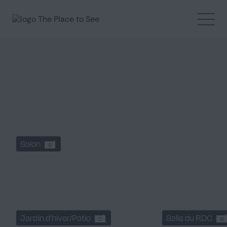
Aller
au
Instagram
Pinterest
LinkedIn
contenu
principal
Salon
8
Jardin d'hiver/Patio
Salle du RDC
2
6