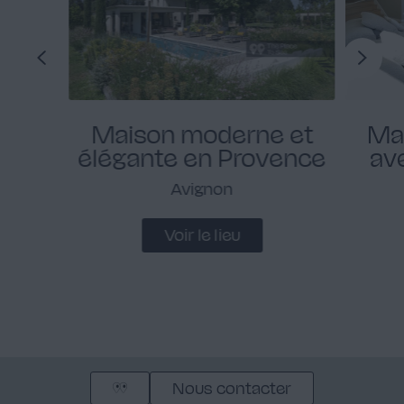
Maison moderne et
Mai
élégante en Provence
av
Avignon
Voir le lieu
Nous contacter