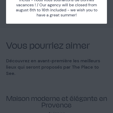
Essonne (91)
Département
vacances ! / Our agency will be closed from
august 8th to 16th included - we wish you to
35km au Sud de Paris
Distance
have a great summer!
Vous pourriez aimer
Découvrez en avant-première les meilleurs
lieux qui seront proposés par The Place to
See.
Maison moderne et élégante en
Provence