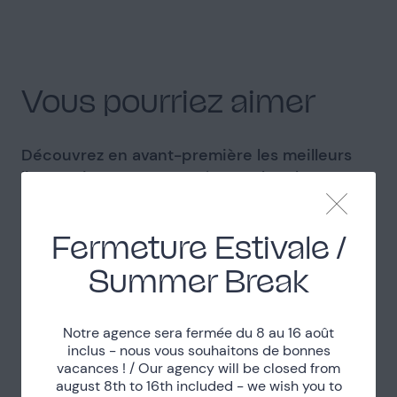
Vous pourriez aimer
Découvrez en avant-première les meilleurs
lieux qui seront proposés par The Place to
See.
Fermeture Estivale /
Summer Break
Ancienne bergerie rénovée en
maison méditerranéenne
Notre agence sera fermée du 8 au 16 août
50km d'Aix en Provence et d'Avignon
inclus - nous vous souhaitons de bonnes
vacances ! / Our agency will be closed from
august 8th to 16th included - we wish you to
Voir le lieu