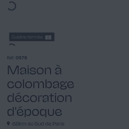
Cuisine fermée
2
Réf.
0578
Maison à
colombage
Chambre parentale
1
décoration
d'époque
Chambre parentale
1
68km au Sud de Paris