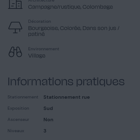
Campagne/rustique, Colombage
Décoration
Bourgeoise, Colorée, Dans son jus /
patiné
Jardin
1
Environnement
Village
Informations pratiques
Vue extérieure
2
Stationnement rue
Stationnement
Sud
Exposition
Non
Ascenseur
Extérieur - Rue
1
3
Niveaux