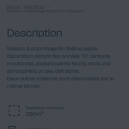
Accueil
Nos Places
Maison à colombage décoration d'époque
Description
Chambre parentale
2
Maison à colombage fin 19ème siècle,
décoration datant des années 70', tentures
moutardes, papiers peints fleuris, dans une
atmosphère un peu défraichie.
Salle de bain
1
Deux autres maisons sont disponibles sur le
même terrain.
Superficie intérieure
250m²
Façade
1
Architecture