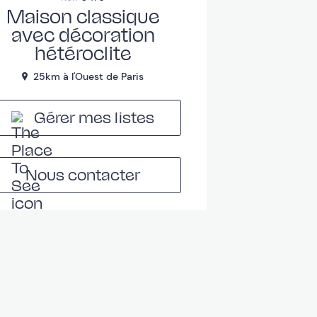
Maison classique
avec décoration
hétéroclite
25km à l'Ouest de Paris
re parentale
2
Gérer mes listes
Nous contacter
re d'enfant
1