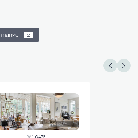
à manger
2
e américaine
2
Réf.
0476