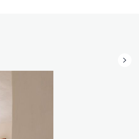
se
1
e extérieure
1