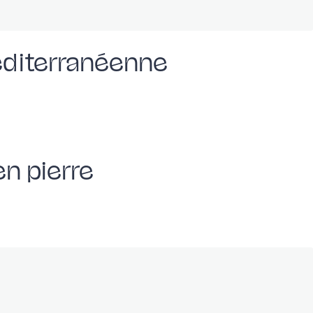
éditerranéenne
n pierre