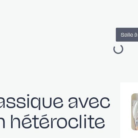
Salle 
assique avec
Cuisin
 hétéroclite