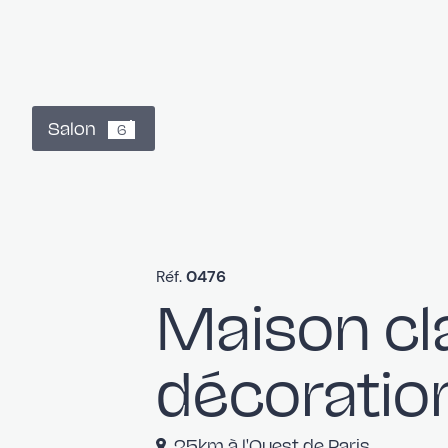
Salon
6
Réf.
0476
Maison cl
décoration
25km à l'Ouest de Paris