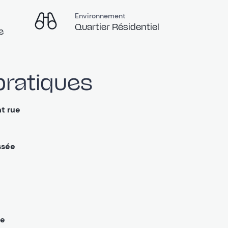
Environnement
Quartier Résidentiel
e
pratiques
Chamb
t rue
ssée
Sous-s
ue