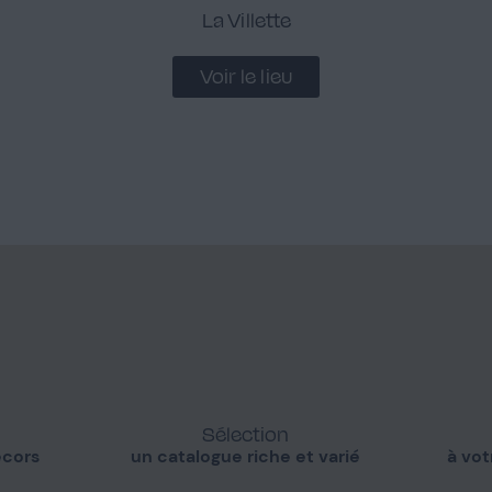
La Villette
Voir le lieu
Sélection
écors
un catalogue riche et varié
à vot