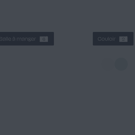
Salle à manger
Couloir
6
2