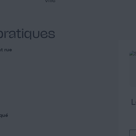
pratiques
t rue
L
qué