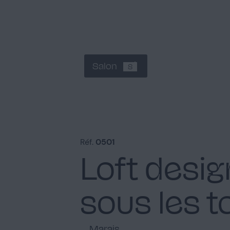
Salon
8
Réf.
0501
Loft desig
sous les t
Marais