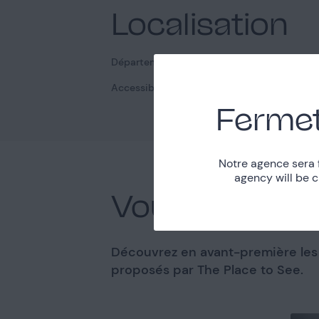
Localisation
Paris (75)
Département
Métro Chemin
Accessibilité
Fermet
Notre agence sera 
agency will be 
Vous pourriez
Découvrez en avant-première les m
proposés par The Place to See.