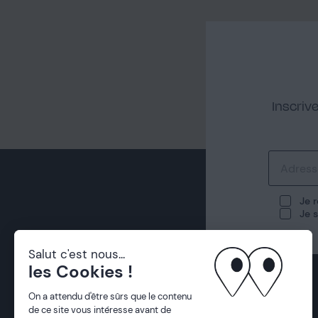
Inscriv
Je 
Je s