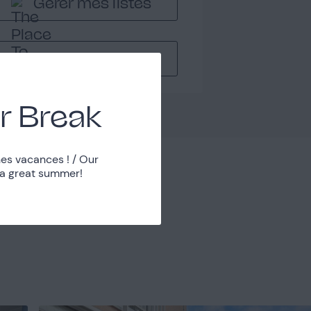
Gérer mes listes
Nous contacter
r Break
es vacances ! / Our
 a great summer!