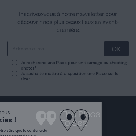
Inscrivez-vous à notre newsletter pour
découvrir nos plus beaux lieux en avant-
première.
OK
Je recherche une Place pour un tournage ou shooting
photos
Je souhaite mettre à disposition une Place sur le
site