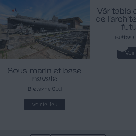
Véritable 
de l'archit
fut
Buttes
Voir 
Sous-marin et base
navale
Bretagne Sud
Voir le lieu