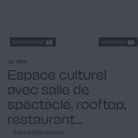
Cafétéria/Self
Mezzanine
5
5
Réf.
0110
Espace culturel
avec salle de
spectacle, rooftop,
restaurant...
10km à l'Est de Paris