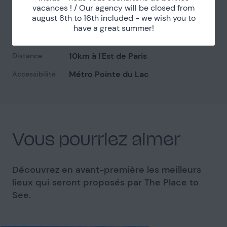
Localisation
vacances ! / Our agency will be closed from
august 8th to 16th included - we wish you to
have a great summer!
Val-de-Marne (94)
Département
10km à l'Est de Paris
Distance
Métro Pointe du Lac
Accessibilité
Vous pourriez aimer
Découvrez en avant-première les meilleurs
lieux qui seront proposés par The Place to
See.