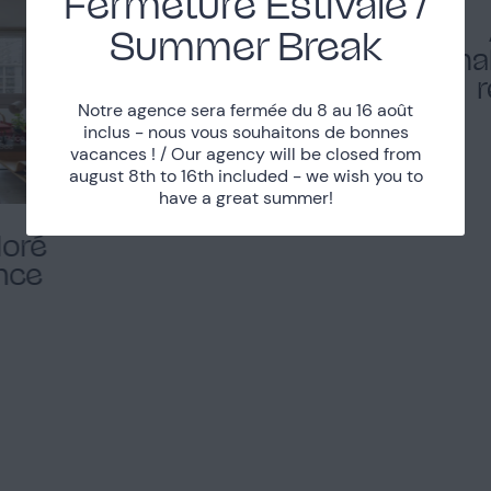
Fermeture Estivale /
Petit appartement RDC
Summer Break
dans une résidence
cha
HLM
Notre agence sera fermée du 8 au 16 août
Belleville
inclus - nous vous souhaitons de bonnes
vacances ! / Our agency will be closed from
august 8th to 16th included - we wish you to
Voir le lieu
have a great summer!
loré
nce