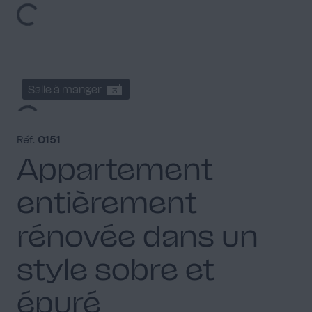
Salle à manger
3
Réf.
0151
Appartement
entièrement
Entrée
5
rénovée dans un
style sobre et
épuré
Chambre parentale
4