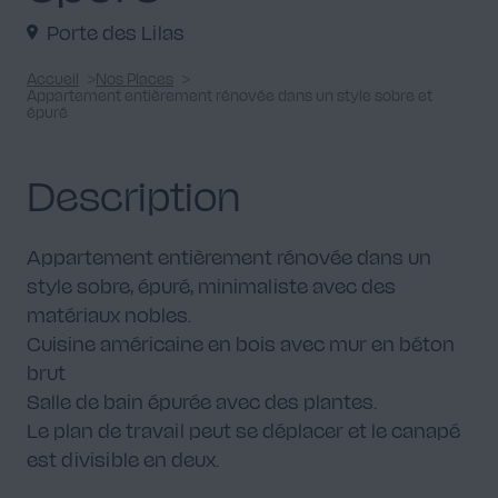
Porte des Lilas
Accueil
Nos Places
Appartement entièrement rénovée dans un style sobre et
épuré
Salle de bain
4
Description
Appartement entièrement rénovée dans un
style sobre, épuré, minimaliste avec des
Bureau
4
matériaux nobles.
Cuisine américaine en bois avec mur en béton
brut
Salle de bain épurée avec des plantes.
Le plan de travail peut se déplacer et le canapé
Balcon
est divisible en deux.
1