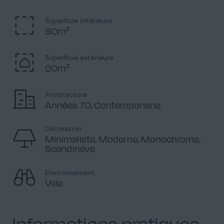
Superficie intérieure
80m²
Balcon
1
Superficie extérieure
20m²
Architecture
Années 70, Contemporaine
Balcon
Décoration
2
Minimaliste, Moderne, Monochrome,
Scandinave
Environnement
Ville
Vue extérieure
1
Informations pratiques