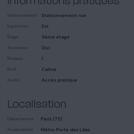
Stationnement rue
Stationnement
Est
Exposition
Façade
2
3ème étage
Étage
Oui
Ascenseur
1
Niveaux
Calme
Bruit
Parties communes
4
Accès pratique
Accès
Localisation
Extérieur - Rue
1
Paris (75)
Département
Métro Porte des Lilas
Accessibilité