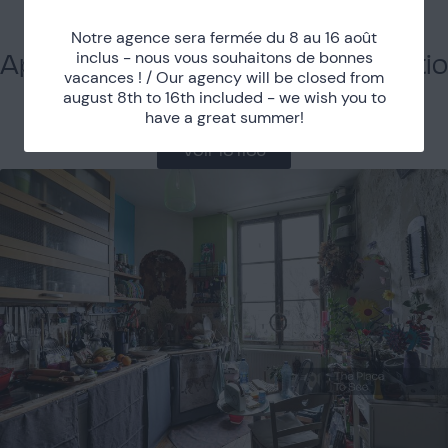
Voir le lieu
Notre agence sera fermée du 8 au 16 août
inclus - nous vous souhaitons de bonnes
Appartement parisien avec un patio
vacances ! / Our agency will be closed from
august 8th to 16th included - we wish you to
Marais
have a great summer!
Voir le lieu