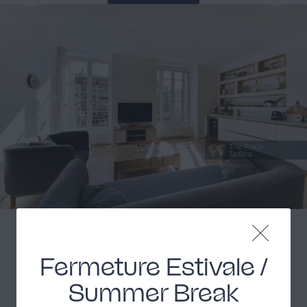
Lyon appartement au design
élégant
Fermeture Estivale /
Lyon centre
Summer Break