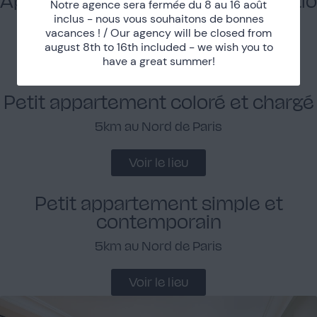
Notre agence sera fermée du 8 au 16 août
inclus - nous vous souhaitons de bonnes
Marais
vacances ! / Our agency will be closed from
august 8th to 16th included - we wish you to
have a great summer!
Voir le lieu
Petit appartement coloré et chargé
5km au Nord de Paris
Voir le lieu
Petit appartement simple et
contemporain
5km au Nord de Paris
Voir le lieu