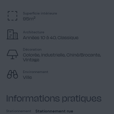
Superficie intérieure
95m²
Vue extérieure
8
Architecture
Années 10 à 40, Classique
Disponible sous condition
Décoration
Colorée, Industrielle, Chiné/Brocante,
Vintage
Parties communes
10
Environnement
Ville
Informations pratiques
Façade
4
Stationnement rue
Stationnement