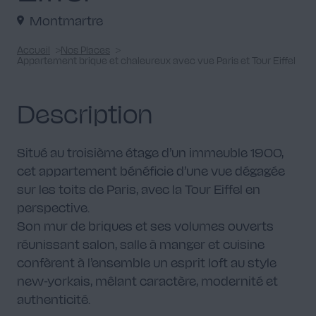
Montmartre
Accueil
Nos Places
Appartement brique et chaleureux avec vue Paris et Tour Eiffel
Chambre parentale
2
Description
Situé au troisième étage d’un immeuble 1900,
cet appartement bénéficie d’une vue dégagée
Chambre d'enfant
sur les toits de Paris, avec la Tour Eiffel en
3
perspective.
Son mur de briques et ses volumes ouverts
réunissant salon, salle à manger et cuisine
confèrent à l’ensemble un esprit loft au style
new-yorkais, mêlant caractère, modernité et
Bureau
2
authenticité.