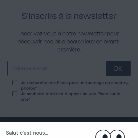
S'inscrire à la newsletter
Inscrivez-vous à notre newsletter pour
découvrir nos plus beaux lieux en avant-
première.
OK
Je recherche une Place pour un tournage ou shooting
photos
Je souhaite mettre à disposition une Place sur le
site