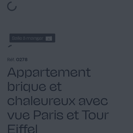
Salle à manger
4
Réf.
0278
Appartement
brique et
Entrée
1
chaleureux avec
vue Paris et Tour
Eiffel
Couloir
1